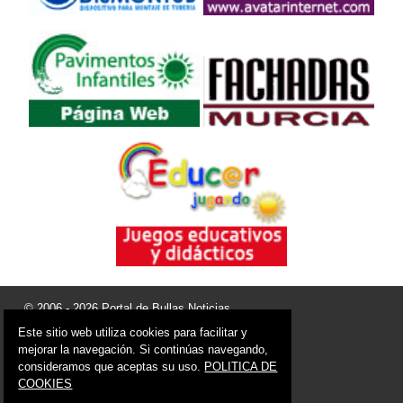
© 2006 - 2026 Portal de Bullas Noticias
info@portaldebullas.es
Este sitio web utiliza cookies para facilitar y
mejorar la navegación. Si continúas navegando,
Síguenos en:
consideramos que aceptas su uso.
POLITICA DE
COOKIES