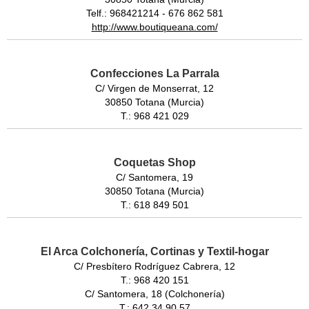
Telf.: 968421214 - 676 862 581
http://www.boutiqueana.com/
Confecciones La Parrala
C/ Virgen de Monserrat, 12
30850 Totana (Murcia)
T.: 968 421 029
Coquetas Shop
C/ Santomera, 19
30850 Totana (Murcia)
T.: 618 849 501
El Arca Colchonería, Cortinas y Textil-hogar
C/ Presbítero Rodríguez Cabrera, 12
T.: 968 420 151
C/ Santomera, 18 (Colchonería)
T.: 642 34 90 57