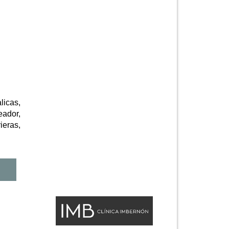
icas,
eador,
ieras,