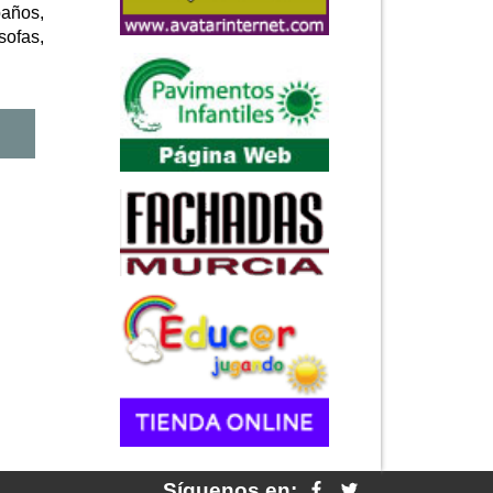
baños,
sofas,
Síguenos en: