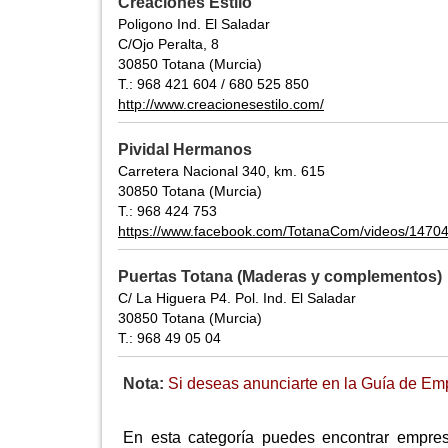
Creaciones Estilo
Poligono Ind. El Saladar
C/Ojo Peralta, 8
30850 Totana (Murcia)
T.: 968 421 604 / 680 525 850
http://www.creacionesestilo.com/
Pividal Hermanos
Carretera Nacional 340, km. 615
30850 Totana (Murcia)
T.: 968 424 753
https://www.facebook.com/TotanaCom/videos/1470
Puertas Totana (Maderas y complementos)
C/ La Higuera P4. Pol. Ind. El Saladar
30850 Totana (Murcia)
T.: 968 49 05 04
Nota:
Si deseas anunciarte en la Guía de Emp
En esta categoría puedes encontrar empresa