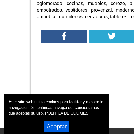
aglomerado, cocinas, muebles, cerezo, pin
empotrados, vestidores, provenzal, moderno, 
amueblar, dormitorios, cerraduras, tableros, mobi
Este sitio web utiliza cookies para facilitar y mejorar la
navegación. Si continúas navegando, consideramos
que aceptas su uso.
POLITICA DE COOKIES
Aceptar