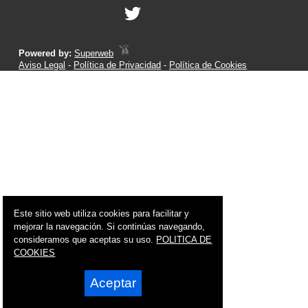
Powered by:
Superweb
Aviso Legal
-
Política de Privacidad
-
Política de Cookies
Este sitio web utiliza cookies para facilitar y
mejorar la navegación. Si continúas navegando,
consideramos que aceptas su uso.
POLITICA DE
COOKIES
Aceptar