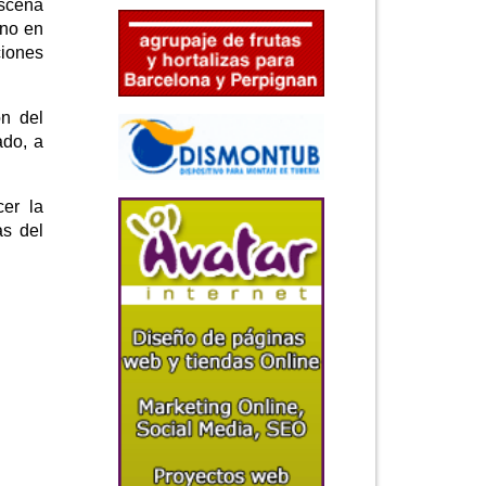
escena
ano en
ciones
n del
ado, a
cer la
as del