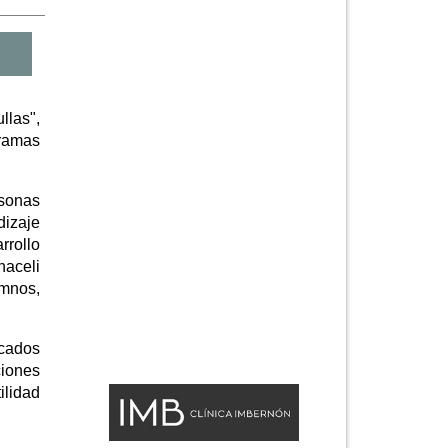
llas",
gramas
rsonas
dizaje
rrollo
naceli
umnos,
icados
ciones
ilidad