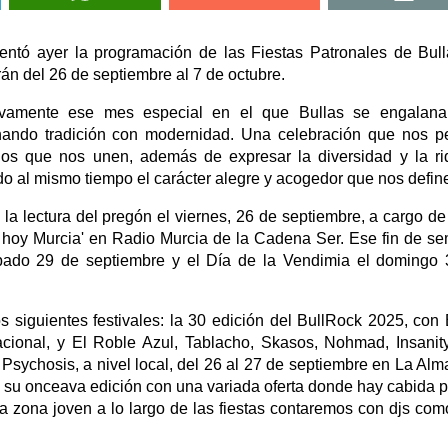
sentó ayer la programación de las Fiestas Patronales de Bul
rán del 26 de septiembre al 7 de octubre.
evamente ese mes especial en el que Bullas se engalana
ando tradición con modernidad. Una celebración que nos p
ínculos que nos unen, además de expresar la diversidad y la r
ndo al mismo tiempo el carácter alegre y acogedor que nos define
on la lectura del pregón el viernes, 26 de septiembre, a cargo d
 hoy Murcia' en Radio Murcia de la Cadena Ser. Ese fin de s
bado 29 de septiembre y el Día de la Vendimia el domingo
os siguientes festivales: la 30 edición del BullRock 2025, con
cional, y El Roble Azul, Tablacho, Skasos, Nohmad, Insanit
sychosis, a nivel local, del 26 al 27 de septiembre en La Alm
a su onceava edición con una variada oferta donde hay cabida p
la zona joven a lo largo de las fiestas contaremos con djs com