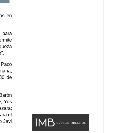
las en
 para
ermite
iqueza
".
e Paco
emana,
 30 de
 Barón
y, Yus
azara;
ara el
o Javi