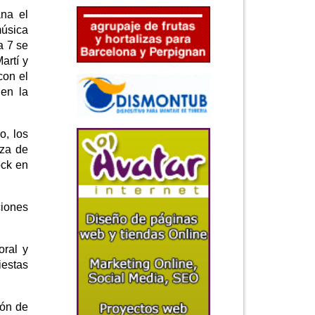
ana el
música
a 7 se
artí y
con el
 en la
o, los
aza de
ock en
ciones
oral y
iestas
ión de