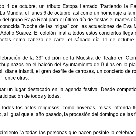
o 4 de octubre, un tributo Estopa llamado 'Partiendo la P
 La Mundial el lunes 6 de octubre, así como un homenaje a la 
del grupo Raya Real para el último día de fiestas el martes dí
 conocida "Noche de las migas" con las actuaciones de Eva M
 Adolfo Suárez. El colofón final a todos estos conciertos llega 
lanetas como cabeza de cartel el sábado día 11 de octubre
elebración de la 33° edición de la Muestra de Teatro en Otoñ
os chupinazos en el balcón del Ayuntamiento de Bullas en la pl
li diana infantil, el gran desfile de carrozas, un concierto de r
", entre otras.
par un lugar destacado en la agenda festiva. Desde competi
rticipación de todos y todas.
todos los actos religiosos, como novenas, misas, ofrenda fl
 al igual que el año pasado, la procesión del domingo de las f
imiento "a todas las personas que hacen posible la celebrac