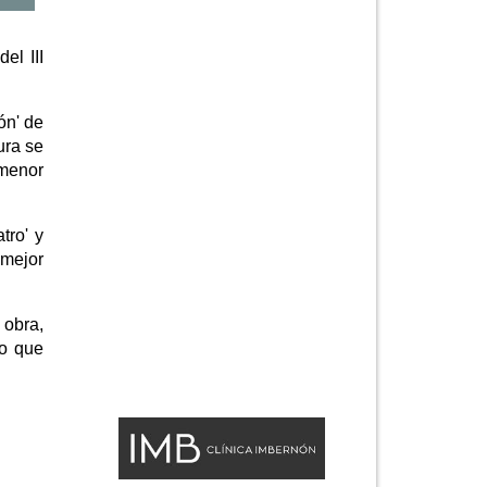
el III
ón' de
ura se
 menor
tro' y
 mejor
 obra,
eo que