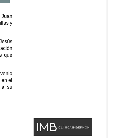
, Juan
llas y
 Jesús
dación
os que
nvenio
 en el
 a su