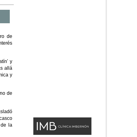
ro de
nterés
tín' y
s allá
mica y
ino de
asladó
 casco
 de la