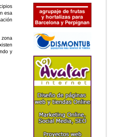
cipios
en esa
mación
a zona
xisten
ando y