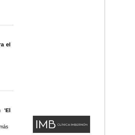
a el
 'El
 más