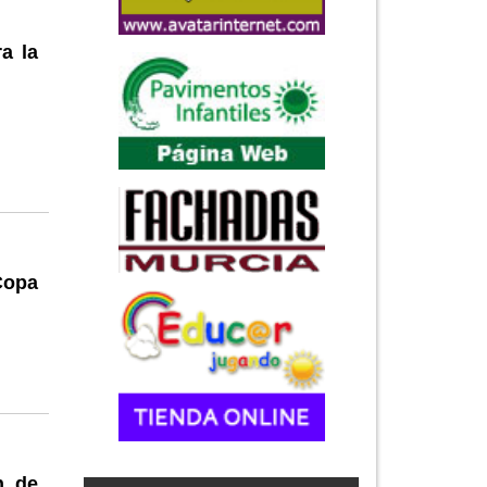
a la
Copa
n de