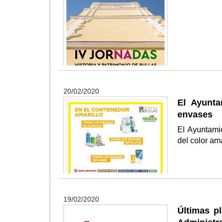
20/02/2020
El Ayunta
envases
El Ayuntami
del color ama
19/02/2020
Últimas p