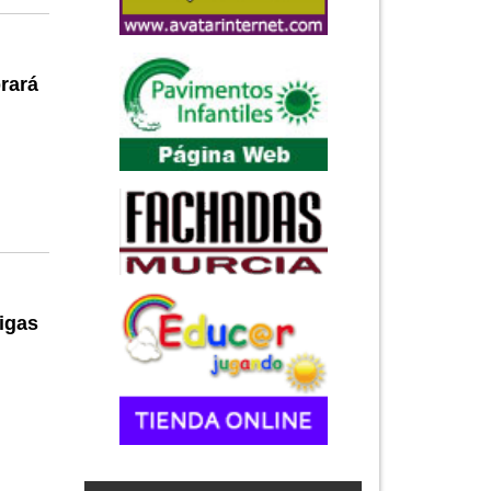
rará
igas