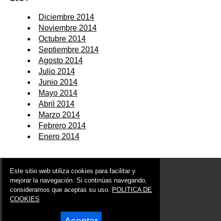
Diciembre 2014
Noviembre 2014
Octubre 2014
Septiembre 2014
Agosto 2014
Julio 2014
Junio 2014
Mayo 2014
Abril 2014
Marzo 2014
Febrero 2014
Enero 2014
© 2006 - 2026 Portal de Bullas Noticias
Este sitio web utiliza cookies para facilitar y
info@portaldebullas.es
mejorar la navegación. Si continúas navegando,
consideramos que aceptas su uso.
POLITICA DE
Síguenos en:
COOKIES
Aceptar