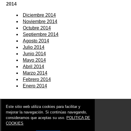
2014
Diciembre 2014
Noviembre 2014
Octubre 2014
Septiembre 2014
Agosto 2014
Julio 2014
Junio 2014
Mayo 2014
Abril 2014
Marzo 2014
Febrero 2014
Enero 2014
© 2006 - 2026 Portal de Bullas Noticias
Este sitio web utiliza cookies para facilitar y
info@portaldebullas.es
mejorar la navegación. Si continúas navegando,
consideramos que aceptas su uso.
POLITICA DE
Síguenos en:
COOKIES